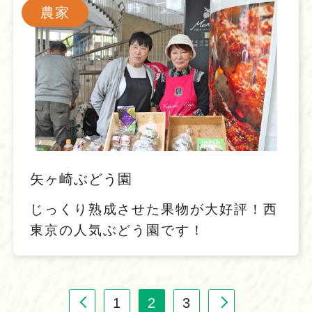
農家
矢ヶ崎ぶどう園
じっくり熟成させた果物が大好評！西
東京の人気ぶどう園です！
1
2
3