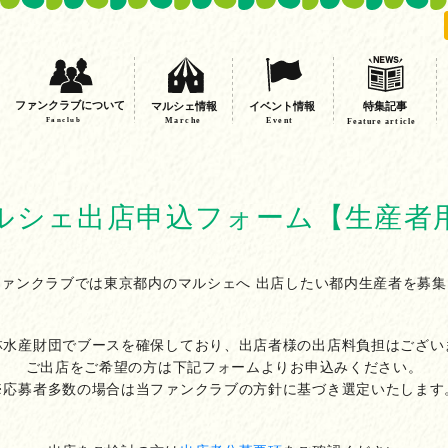
ファンクラブについて
イベント情報
特集記事
マルシェ情報
Fanclub
Event
Marche
Feature article
ルシェ出店申込フォーム【生産者
ァンクラブでは東京都内のマルシェへ 出店したい都内生産者を募
林水産財団でブースを確保しており、出店者様の出店料負担はござい
ご出店をご希望の方は下記フォームよりお申込みください。
※応募者多数の場合は当ファンクラブの方針に基づき選定いたします