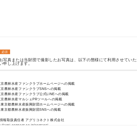
必須
お写真または当財団で撮影したお写真は、以下の態様にて利用させていた
い申し上げます。
東京農林水産ファンクラブホームページへの掲載
京農林水産ファンクラブSNSへの掲載
京農林水産ファンクラブ公式LINEへの掲載
東京農林水産マルシェPRツールへの掲載
る東京都農林水産振興財団ホームページへの掲載
東京都農林水産振興財団SNSへの掲載
情報取扱責任者 アグリコネクト株式会社
gri-connect.co.jp/contact/