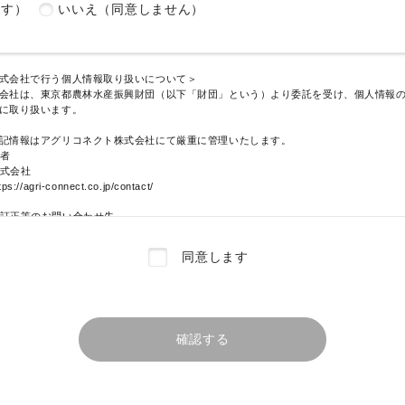
ます）
いいえ（同意しません）
ついて、東京農林水産ファンクラブにかかる事業において利用することを許諾し、著
バシー等の理由であっても、申請時に示された態様での利用について異議を申し述べ
式会社で行う個人情報取り扱いについて＞
会社は、東京都農林水産振興財団（以下「財団」という）より委託を受け、個人情報
に取り扱います。
記情報はアグリコネクト株式会社にて厳重に管理いたします。
者
式会社
/agri-connect.co.jp/contact/
訂正等のお問い合わせ先
式会社
/agri-connect.co.jp/contact/
同意します