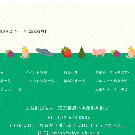
出店申込フォーム【生産者用】
情報
イベント情報
特集記事
事業者・生産者の方へ
情報一覧
イベント情報一覧
特集記事一覧
マルシェ出店者申込
ンタビュー一覧
応援サポーター申込
公益財団法人 東京都農林水産振興財団
TEL : 042-528-0505
〒190-0013 東京都立川市富士見町3-8-1
（アクセス）
【HP】https://tokyo-aff.or.jp