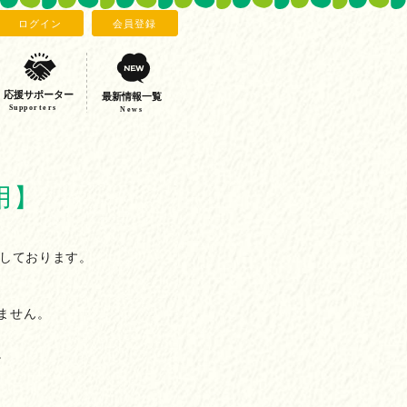
ログイン
会員登録
応援サポーター
最新情報一覧
Supporters
News
用】
集しております。
ません。
。