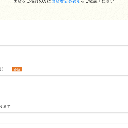
出店をご検討の方は
出店者公募要項
をご確認ください
名）
必須
ります