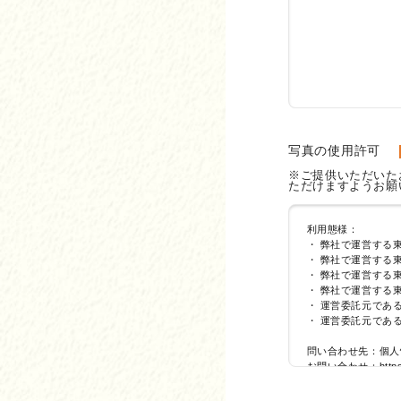
写真の使用許可
※ご提供いただいた
ただけますようお願
利用態様：
・
弊社で運営する
・
弊社で運営する東
・
弊社で運営する東
・
弊社で運営する
・
運営委託元であ
・
運営委託元である
問い合わせ先：個人
お問い合わせ：https://a
【ご誓約】