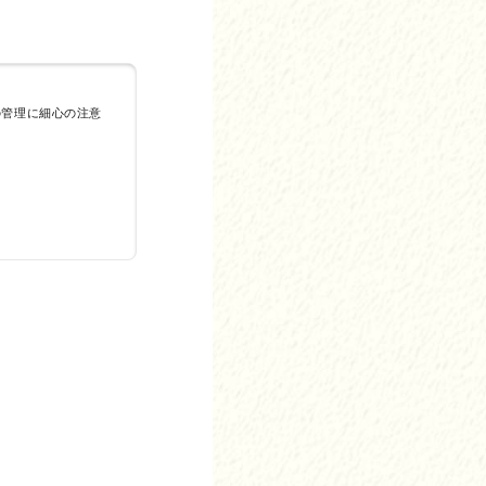
作権、肖像権、パブ
ません。
の管理に細心の注意