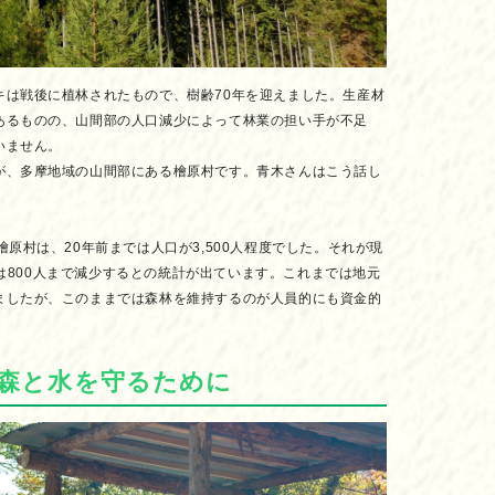
キは戦後に植林されたもので、樹齢70年を迎えました。生産材
あるものの、山間部の人口減少によって林業の担い手が不足
いません。
が、多摩地域の山間部にある檜原村です。青木さんはこう話し
檜原村は、20年前までは人口が3,500人程度でした。それが現
年には800人まで減少するとの統計が出ています。これまでは地元
ましたが、このままでは森林を維持するのが人員的にも資金的
の森と水を守るために