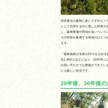
現在東京の森林に多いスギやヒノ
として活用するのに適した時期で
し、森林整備や間伐が追いついて
その現状を象徴する地域のひとつ
ます。
「森林面積が全体の93％を占める
在1,900人ほどになり、2050
の担い手だけでも整備ができてい
にも厳しい状況です」
20年後、30年後