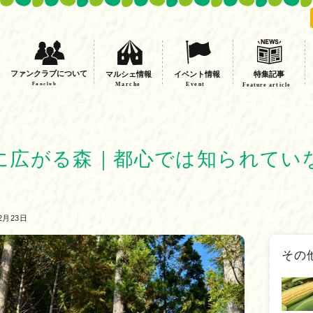
ファンクラブについて
イベント情報
特集記事
マルシェ情報
Fanclub
Event
Marche
Feature article
に広がる森｜都心では知られてい
2月23日
その