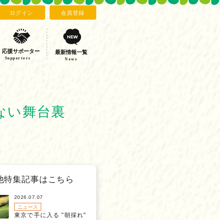
ログイン
会員登録
応援サポーター
最新情報一覧
Supporters
News
ない舞台裏
他特集記事はこちら
2026.07.07
ニュース
東京で手に入る "朝採れ"