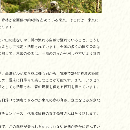
、森林が全面積の約4割を占めている東京。そこには、東京に
あります。
ない山の連なりや、川の流れる自然で溢れていること。こうし
公園として指定・活用されています。全国の多くの国立公園は
に対して、東京の公園は、一般の方々が利用しやすいよう設備
さ。高層ビルが立ち並ぶ都心部から、電車で2時間程度の距離
ため、週末に日帰りで楽しむことが可能です。また、アクセス
皿としても活用され、森の現状を伝える役割を担っています。
ら日帰りで満喫できるのが東京の森の良さ。森になじみが少な
京チェンソーズ」代表取締役の青木亮輔さんはそう話します。
方で、この森林が失われるかもしれない危機が静かに進んでい