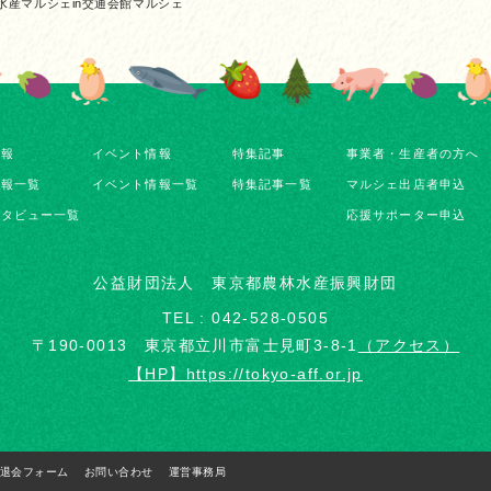
水産マルシェin交通会館マルシェ
情報
イベント情報
特集記事
事業者・生産者の方へ
情報一覧
イベント情報一覧
特集記事一覧
マルシェ出店者申込
ンタビュー一覧
応援サポーター申込
公益財団法人 東京都農林水産振興財団
TEL : 042-528-0505
〒190-0013 東京都立川市富士見町3-8-1
（アクセス）
【HP】https://tokyo-aff.or.jp
退会フォーム
お問い合わせ
運営事務局