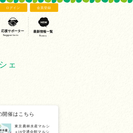
ログイン
会員登録
応援サポーター
最新情報一覧
Supporters
News
ルシェ
の開催はこちら
東京農林水産マルシ
ェin交通会館マルシ