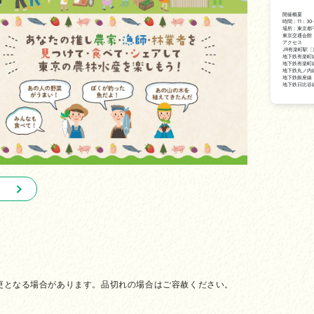
開催概要
時間：11：30
場所：東京都千
東京交通会館
アクセス
JR有楽町駅〔
地下鉄有楽町
地下鉄有楽町
地下鉄丸ノ内線
地下鉄銀座線：
地下鉄日比谷線
更となる場合があります。品切れの場合はご容赦ください。