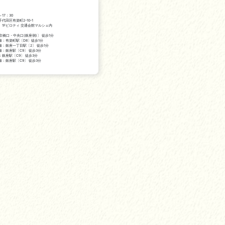
～17：30
代田区有楽町2-10-1
 1Fピロティ 交通会館マルシェ内
京橋口・中央口(銀座側)〕 徒歩1分
線：有楽町駅〔D8〕徒歩1分
線：銀座一丁目駅〔2〕 徒歩1分
：銀座駅〔C9〕 徒歩3分
銀座駅〔C9〕 徒歩3分
：銀座駅〔C9〕 徒歩3分